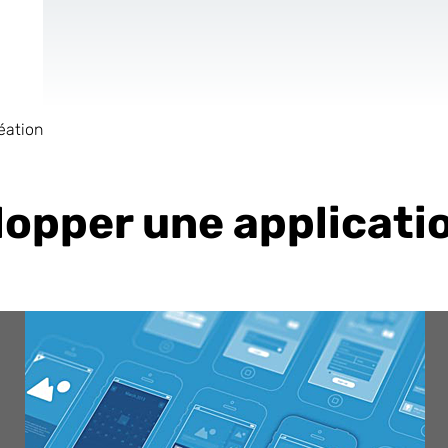
éation
de
Site Internet
AR & VR
Pour les Start
pper une applicatio