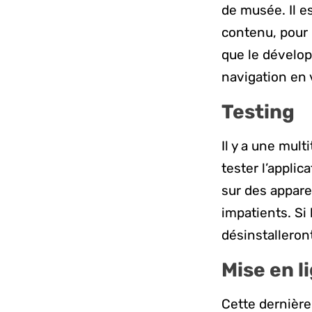
de musée. Il e
contenu, pour l
que le dévelo
navigation en v
Testing
Il y a une mul
tester l’applic
sur des appare
impatients. Si 
désinstalleron
Mise en l
Cette dernière