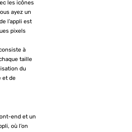
vec les icônes
 vous ayez un
e l’appli est
ques pixels
 consiste à
chaque taille
lisation du
 et de
ont-end et un
li, où l’on