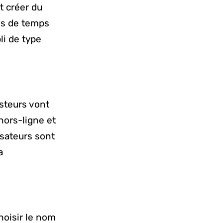
t créer du
lus de temps
i de type
esteurs vont
 hors-ligne et
isateurs sont
a
hoisir le nom