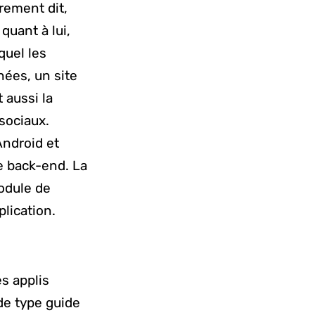
trement dit,
quant à lui,
quel les
ées, un site
 aussi la
sociaux.
Android et
e back-end. La
module de
plication.
s applis
 de type guide