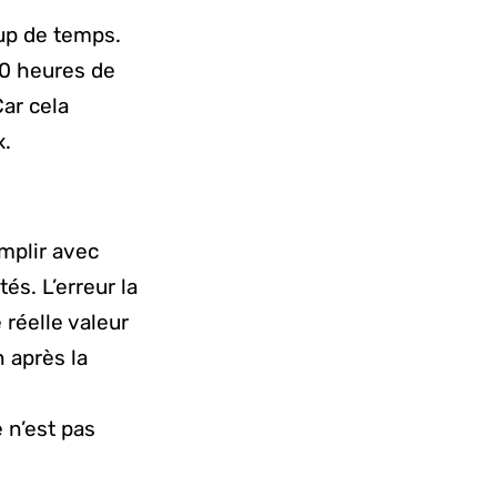
up de temps.
0 heures de
Car cela
x.
omplir avec
és. L’erreur la
réelle valeur
n après la
e n’est pas