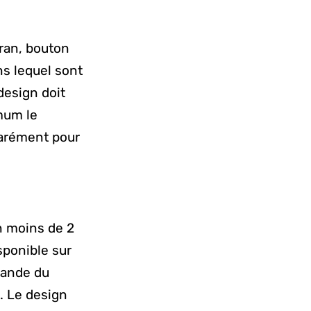
cran, bouton
ns lequel sont
design doit
imum le
parément pour
en moins de 2
sponible sur
mande du
. Le design