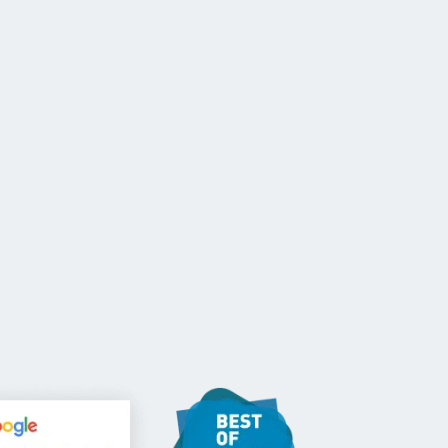
CONTACT
FR
-Up
Pour les ONGs
Références
Blog