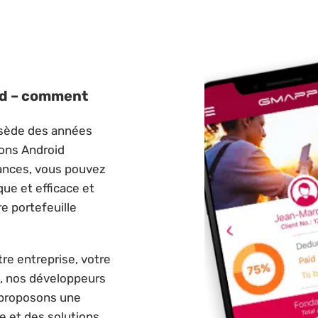
id – comment
ssède des années
ions Android
ances, vous pouvez
que et efficace et
re portefeuille
re entreprise, votre
up, nos développeurs
s proposons une
ce et des solutions