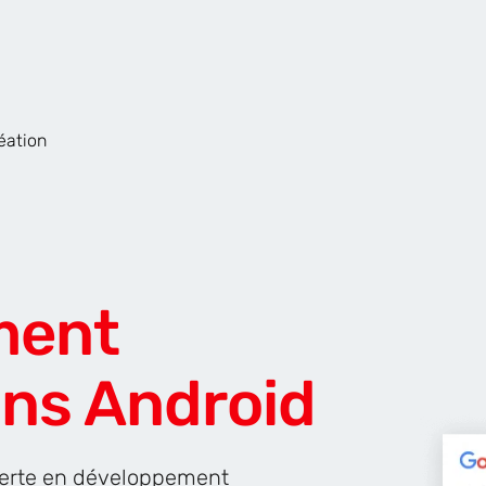
éation
de
Site Internet
AR & VR
Pour les Start
ment
ons Android
perte en développement