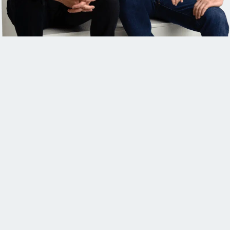
FONCTIONNALITÉ
ARGENT
USER ENGAGEMENT
BRONZE
INNOVATION
BRONZE
ENTERPRISE
BRONZE
AR/VR
TOP 5