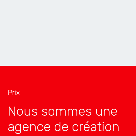
MOBILE
WINNER
2× INNOVATION
TOP 4
3× MOBILE
TOP 4
Prix
Nous sommes une
agence de création