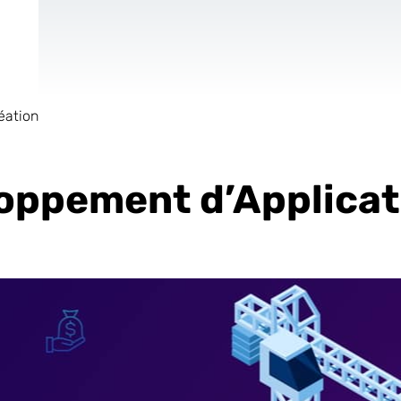
éation
de
Site Internet
AR & VR
Pour les Start
oppement d’Applicat