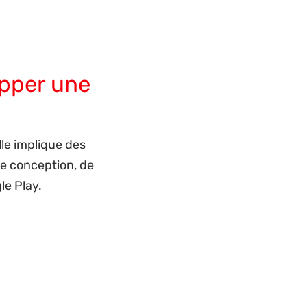
ndroid, de développeurs back-end et
a haute qualité, le budget et la
pour 80 à 90% des tarifs suisses.
opper une
le implique des
de conception, de
le Play.