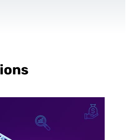
CONTACT
FR
-Up
Pour les ONGs
Références
Blog
ions