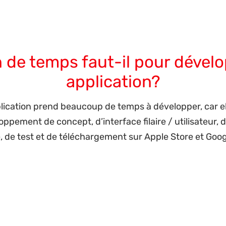
ent d’une équipe d’iOS, de développeurs front-end A
e projet et les gestionnaires de comptes pour assurer l
es agences d’Europe occidentale pourraient travailler 
de temps faut-il pour dével
application?
ication prend beaucoup de temps à développer, car el
ppement de concept, d’interface filaire / utilisateur, 
 de test et de téléchargement sur Apple Store et Goog