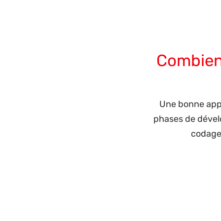
développement d’applications dispos
de concepteurs. Ainsi que les chefs d
livraison des applications à temps. L
Combien 
Une bonne appl
phases de dévelo
codage,