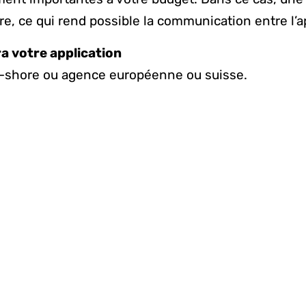
e, ce qui rend possible la communication entre l’ap
ra votre application
f-shore ou agence européenne ou suisse.
vous pouvez choisir 
en dehors de l’Europe
d’applications en Inde.
moins cher que le tari