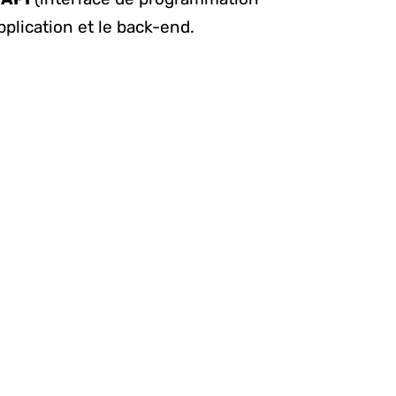
plication et le back-end.
une équipe de développement située
, il y a beaucoup de développeurs
 Ils travaillent à peu près 60 à 70%
f horaire régulier des agences