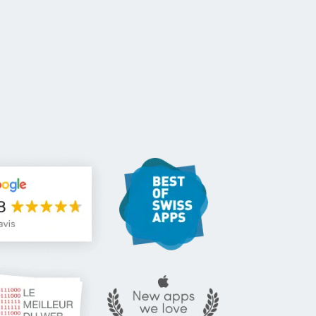
CONTACT
FR
-Up
Pour les ONGs
Références
Blog