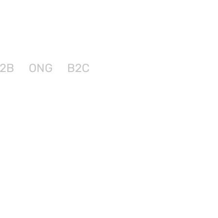
2B
ONG
B2C
ssion
digitale à forte
été suisse de capital-