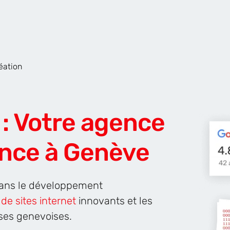
éation
de
Site Internet
AR & VR
Pour les Start
: Votre agence
ence à Genève
dans le développement
 de sites internet
innovants et les
ses genevoises.