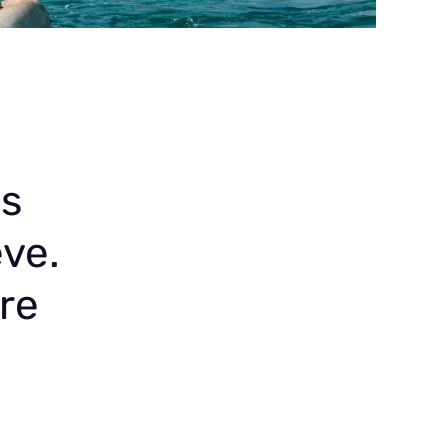
s
ve.
tre