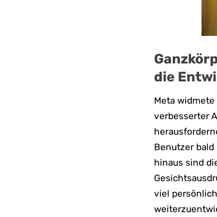
Ganzkörp
die Entw
Meta widmete e
verbesserter A
herausfordernd
Benutzer bald 
hinaus sind di
Gesichtsausdr
viel persönlic
weiterzuentwi