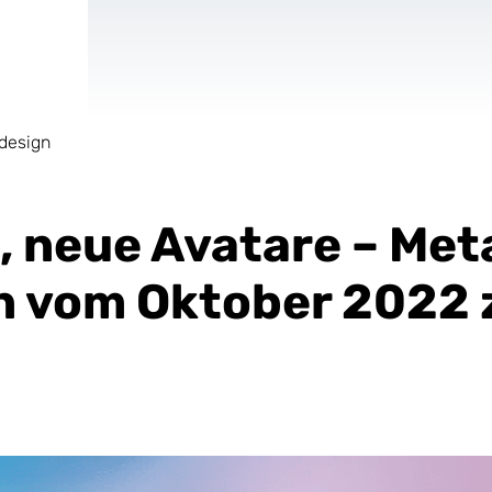
design
AR & VR
Für Start-Ups
, neue Avatare – Met
 vom Oktober 2022 