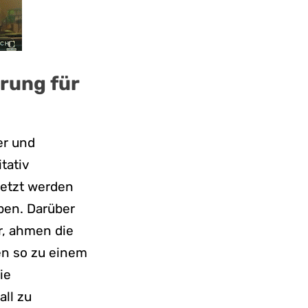
rung für
er und
tativ
jetzt werden
eben. Darüber
er, ahmen die
en so zu einem
ie
ll zu