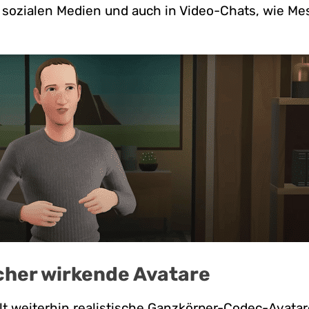
 sozialen Medien und auch in Video-Chats, wie M
scher wirkende Avatare
t weiterhin realistische Ganzkörper-Codec-Avatar