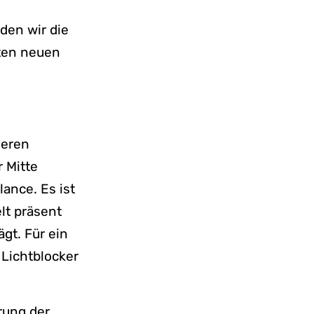
rden wir die
ten neuen
neren
r Mitte
lance. Es ist
lt präsent
ägt. Für ein
 Lichtblocker
erung der