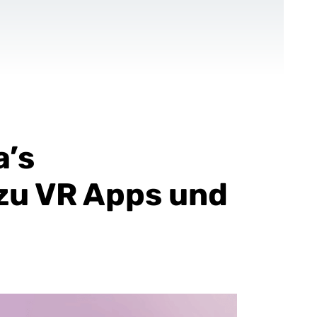
KONTAKT
DE
Für NPOs
Referenzen
Blog
a’s
zu VR Apps und