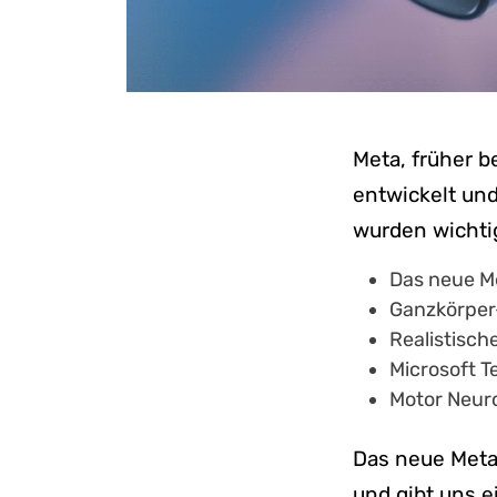
Meta, früher b
entwickelt und
wurden wichti
Das neue M
Ganzkörper
Realistisch
Microsoft 
Motor Neur
Das neue Meta
und gibt uns e