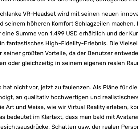
schlanke VR-Headset wird mit seinen neuen innov
d seinem höheren Komfort Schlagzeilen machen. E
ür eine Summe von 1.499 USD erhältlich und der 
in fantastisches High-Fidelity-Erlebnis. Die Vielsei
er seiner größten Vorteile, da der Benutzer entwede
en oder gleichzeitig in seinem eigenen realen Ra
hat nicht vor, jetzt zu faulenzen. Als Pläne für di
igt, an qualitativ hochwertigen und realistischer
ie Art und Weise, wie wir Virtual Reality erleben, k
s bedeutet im Klartext, dass man bald mit Avatare
Gesichtsausdrücke, Schatten usw. der realen Perso