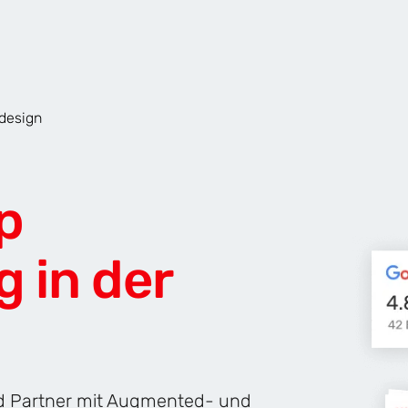
design
AR & VR
Für Start-Ups
p
 in der
d Partner mit Augmented- und