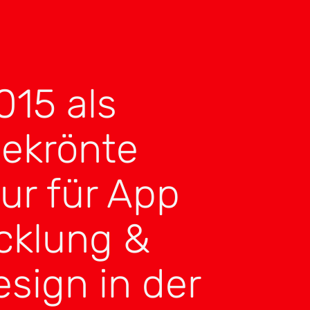
015 als
gekrönte
ur für App
cklung &
sign in der