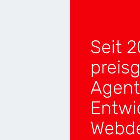
LITY
SILBER
Seit 2
AGEMENT
BRONZE
N
BRONZE
preis
E
BRONZE
5
Agent
Entwi
Webde
P
GEWINNER