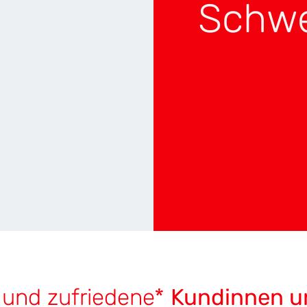
Schwe
ION
TOP 4
OP 4
 und zufriedene*
Kundinnen u