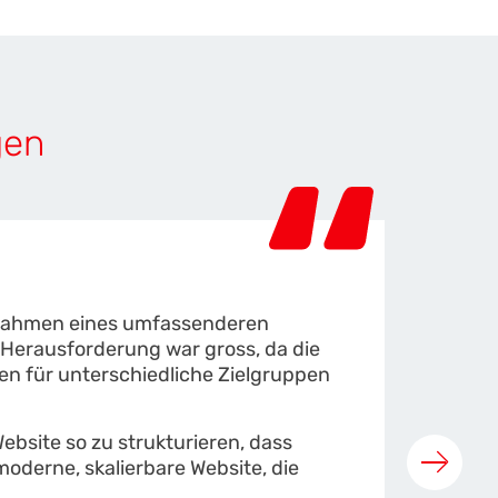
gen
 Rahmen eines umfassenderen
Wir sin
 Herausforderung war gross, da die
Niveau 
ten für unterschiedliche Zielgruppen
vom Web
Stakeho
bsite so zu strukturieren, dass
moderne, skalierbare Website, die