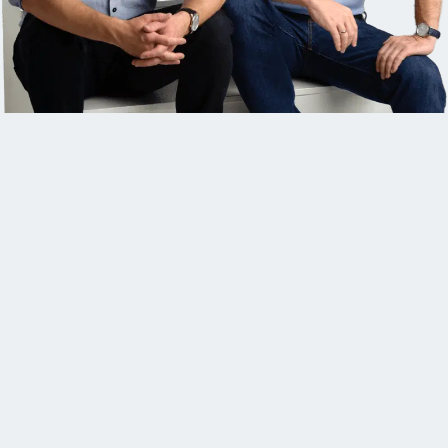
FUNCTIONALITY
SILBER
USER ENGAGEMENT
BRONZE
INNOVATION
BRONZE
ENTERPRISE
BRONZE
AR/VR
TOP 5