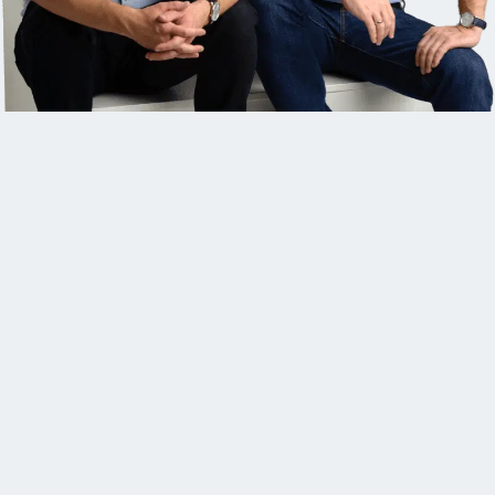
FUNCTIONALITY
SILBER
USER ENGAGEMENT
BRONZE
INNOVATION
BRONZE
ENTERPRISE
BRONZE
AR/VR
TOP 5