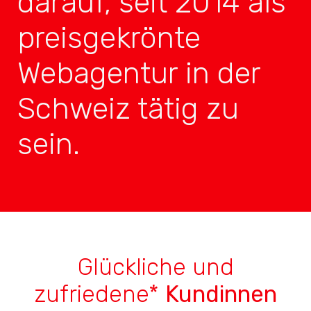
darauf, seit 2014 als
preisgekrönte
Webagentur in der
Schweiz tätig zu
sein.
Glückliche und
zufriedene*
Kundinnen