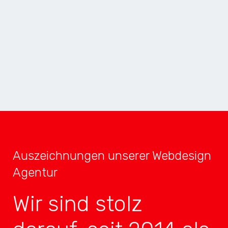
MOBILE APP
GEWINNER
2X INNOVATION
TOP 4
3X MOBILE
TOP 4
Auszeichnungen unserer Webdesign
Agentur
Wir sind stolz