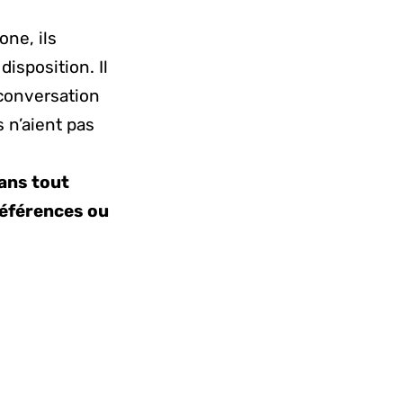
one, ils
isposition. Il
 conversation
s n’aient pas
dans tout
références ou