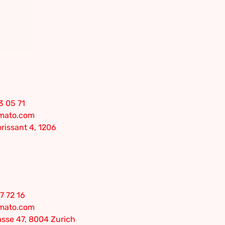
3 05 71
omato.com
rissant 4, 1206
7 72 16
omato.com
sse 47, 8004 Zurich