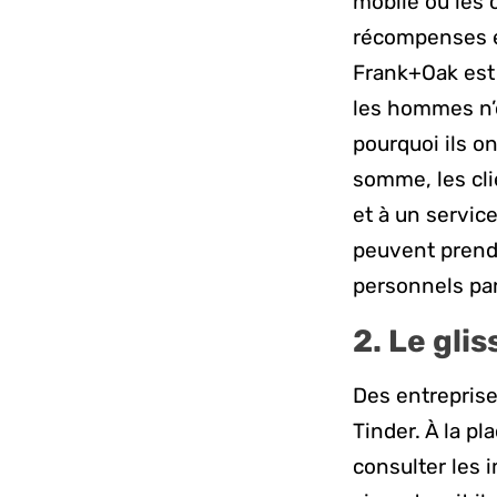
mobile où les 
récompenses et
Frank+Oak est
les hommes n’o
pourquoi ils o
somme, les cli
et à un service
peuvent prendr
personnels par
2. Le gli
Des entreprise
Tinder. À la pl
consulter les i