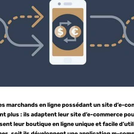
les marchands en ligne possédant un site d’e-c
t plus : ils adaptent leur site d’e-commerce pou
isent leur boutique en ligne unique et facile d’uti
es, soit ils développent une application m-comm