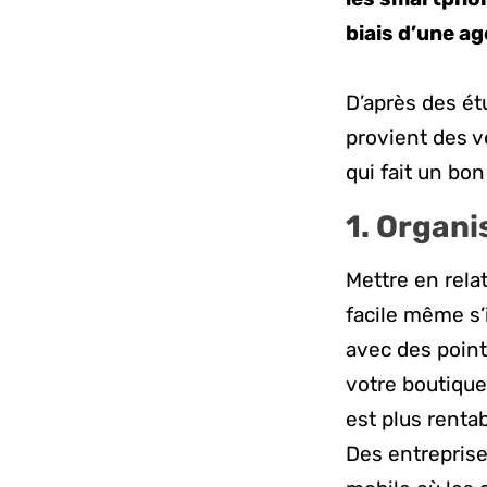
biais d’une a
D’après des étu
provient des v
qui fait un bo
1. Organ
Mettre en rela
facile même s’
avec des point
votre boutique
est plus renta
Des entrepris