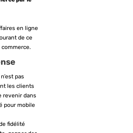
ffaires en ligne
courant de ce
de commerce.
ense
 n’est pas
t les clients
e revenir dans
té pour mobile
 fidélité