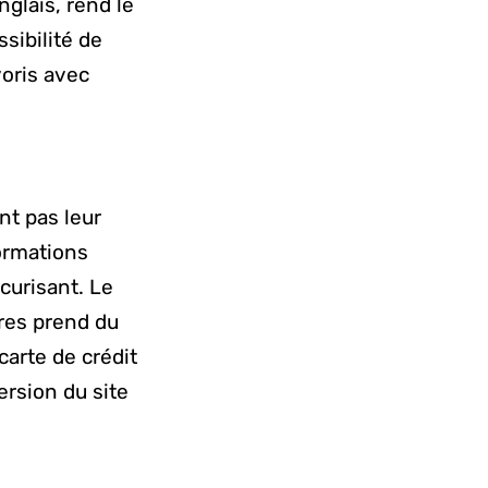
nglais, rend le
sibilité de
voris avec
nt pas leur
formations
curisant. Le
ires prend du
carte de crédit
ersion du site