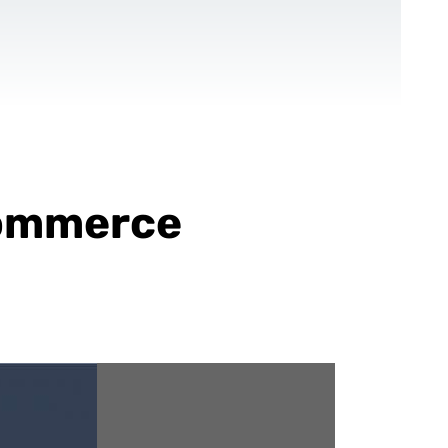
CONTACT
FR
-Up
Pour les ONGs
Références
Blog
commerce