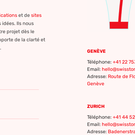
ications
et de
sites
idées. Ils nous
e projet dès le
porte de la clarté et
e.
GENÈVE
Téléphone:
+41 22 75
Email:
hello@swisst
Adresse:
Route de Flo
Genève
e
ZURICH
Téléphone:
+41 44 52
Email:
hello@swisst
Adresse:
Badenerstra