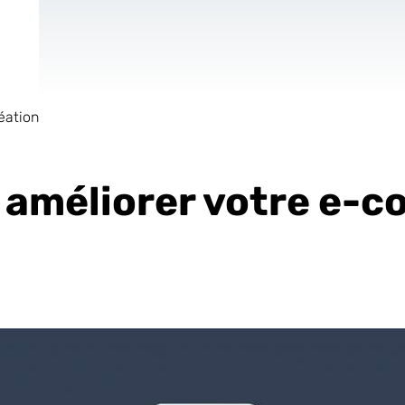
éation
de
Site Internet
AR & VR
Pour les Start
r améliorer votre e-