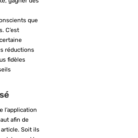
pte, gagner des
onscients que
. C’est
certaine
es réductions
us fidèles
eils
usé
 l’application
aut afin de
rticle. Soit ils