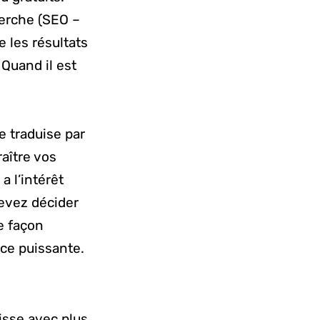
herche (SEO –
e les résultats
 Quand il est
 traduise par
aître vos
 l’intérêt
devez décider
ne façon
nce puissante.
uisse avec plus