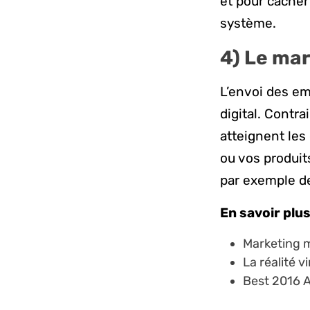
et pour cacher
système.
4)
Le
mar
L’envoi des em
digital. Contr
atteignent les
ou vos produit
par exemple d
En savoir plus
Marketing 
La réalité v
Best 2016 