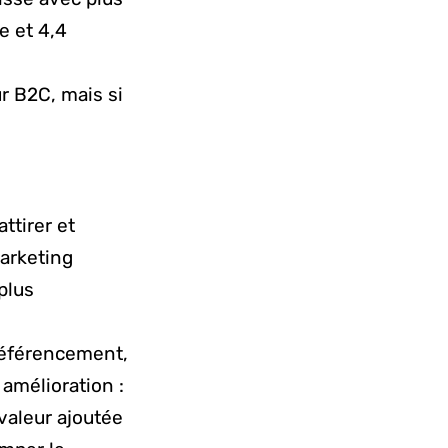
e et 4,4
r B2C, mais si
ttirer et
marketing
plus
référencement,
amélioration :
 valeur ajoutée