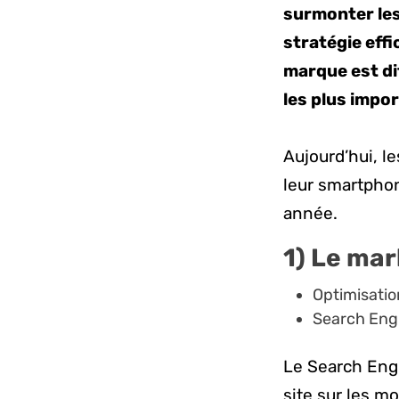
surmonter les
stratégie effi
marque est di
les plus impor
Aujourd’hui, l
leur smartphon
année.
1) Le ma
Optimisatio
Search Eng
Le Search Engin
site sur les m