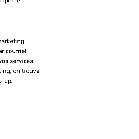
omper le
marketing
r courriel
 vos services
ing, on trouve
p-up.