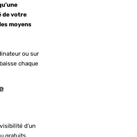
qu’une
é de votre
 les moyens
dinateur ou sur
s baisse chaque
e
isibilité d’un
u gratuits.