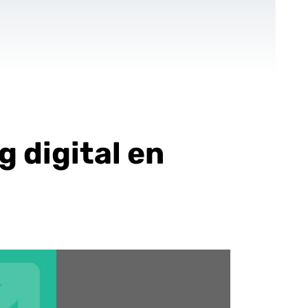
CONTACT
FR
-Up
Pour les ONGs
Références
Blog
 digital en