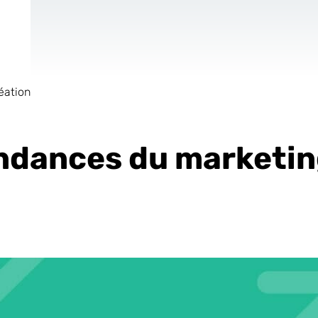
éation
de
Site Internet
AR & VR
Pour les Start
ndances du marketing