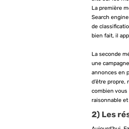
La première mé
Search engine 
de classificati
bien fait, il a
La seconde mét
une campagne G
annonces en p
d’être propre,
combien vous êt
raisonnable et
2)
Les ré
Aujourd’hui, F