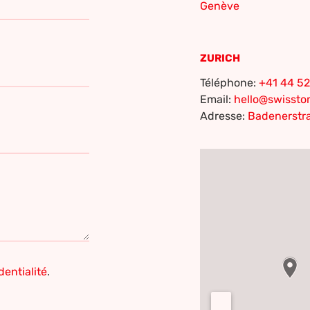
Genève
e
ZURICH
Téléphone:
+41 44 52
Email:
hello@swisst
Adresse:
Badenerstra
dentialité
.