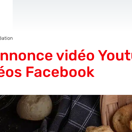
éation
de
Site Internet
AR & VR
Pour les Start
Annonce vidéo Yout
éos Facebook