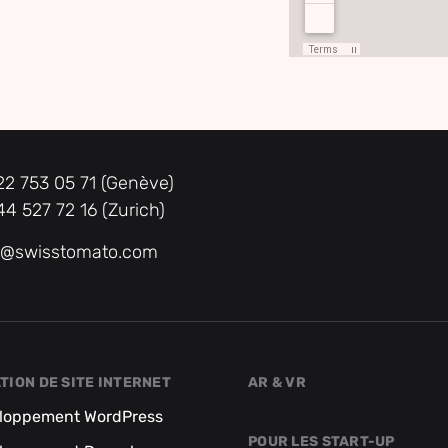
22 753 05 71 (Genève)
44 527 72 16 (Zurich)
o@swisstomato.com
TION DE SITE INTERNET
AR & VR
loppement WordPress
POUR LES START-UP