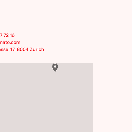
7 72 16
omato.com
sse 47, 8004 Zurich