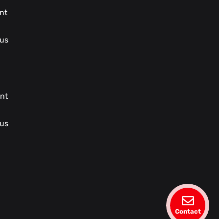
nt
sus
nt
sus
Contact