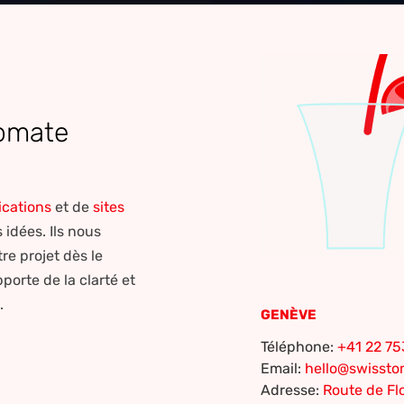
tomate
ications
et de
sites
idées. Ils nous
e projet dès le
porte de la clarté et
e.
GENÈVE
Téléphone:
+41 22 75
Email:
hello@swisst
Adresse:
Route de Flo