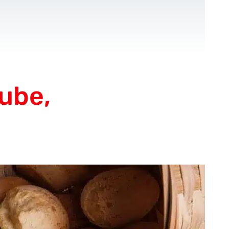
CONTACT
FR
-Up
Pour les ONGs
Références
Blog
ube,