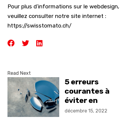
Pour plus d’informations sur le webdesign,
veuillez consulter notre site internet :
https://swisstomato.ch/
Read Next
5 erreurs
courantes à
éviter en
conception
décembre 15, 2022
UX/UI