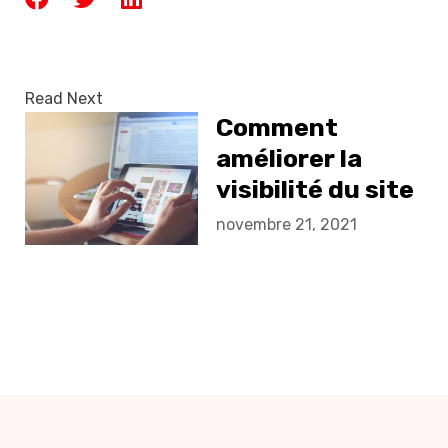
Read Next
Comment
améliorer la
visibilité du site
web sur Google
novembre 21, 2021
? : Les 3 conseils
les plus utiles