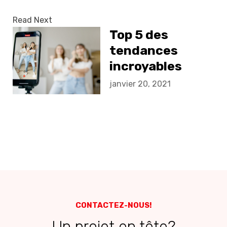
Read Next
Top 5 des
tendances
incroyables
dans les
janvier 20, 2021
applications
mobiles en 2021
CONTACTEZ-NOUS!
Un projet en tête?