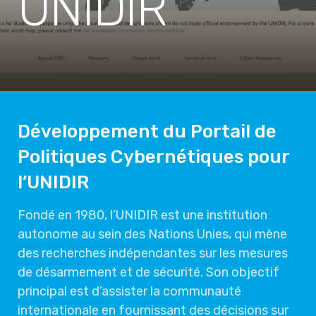
UNIDIR
Développement du Portail de
Politiques Cybernétiques pour
l’UNIDIR
Fondé en 1980, l’UNIDIR est une institution
autonome au sein des Nations Unies, qui mène
des recherches indépendantes sur les mesures
de désarmement et de sécurité. Son objectif
principal est d’assister la communauté
internationale en fournissant des décisions sur