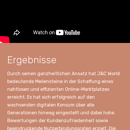
Ergebnisse
Durch seinen ganzheitlichen Ansatz hat J&C World
bedeutende Meilensteine in der Schaffung eines
nahtlosen und effizienten Online-Marktplatzes
erreicht. Es hat sich erfolgreich auf den
wachsenden digitalen Konsum über alle
Generationen hinweg eingestellt und dabei hohe
Bewertungen der Kundenzufriedenheit sowie
beeindruckende Nutzerbindungsraten erzielt. Die