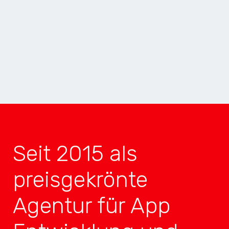
MOBILE APP
GEWINNER
2× INNOVATION
TOP 4
3× MOBILE
TOP 4
Seit 2015 als
preisgekrönte
Agentur für App