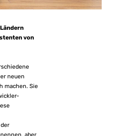
 Ländern
istenten von
erschiedene
der neuen
ach machen. Sie
ickler-
iese
 der
 nennen, aber