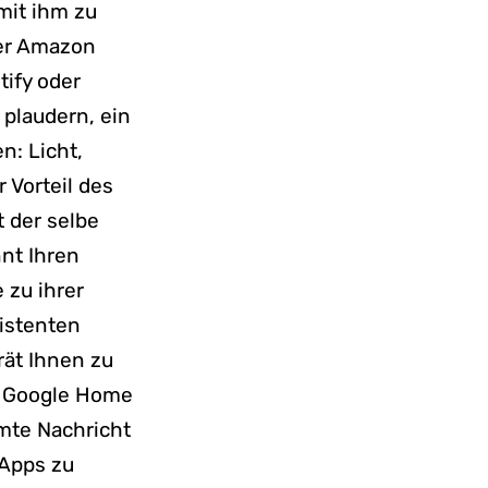
mit ihm zu
der Amazon
tify oder
plaudern, ein
n: Licht,
Vorteil des
t der selbe
nt Ihren
 zu ihrer
istenten
rät Ihnen zu
n: Google Home
mte Nachricht
 Apps zu