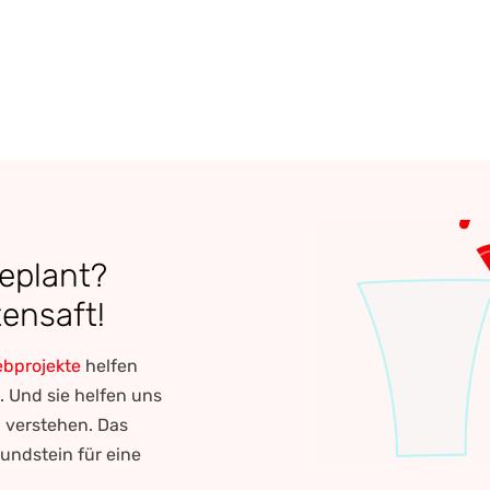
Entwicklern
geplant?
ensaft!
bprojekte
helfen
n. Und sie helfen uns
u verstehen. Das
rundstein für eine