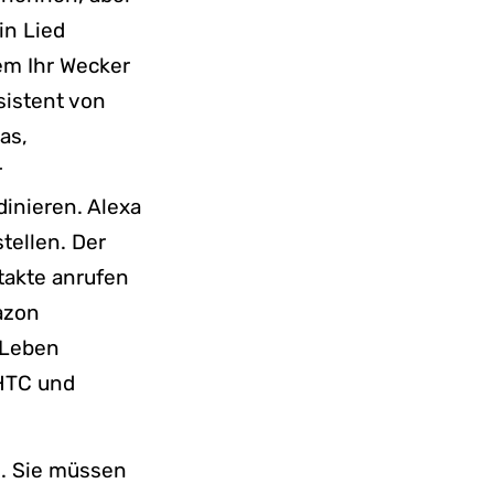
in Lied
em Ihr Wecker
sistent von
as,
r
inieren. Alexa
tellen. Der
ntakte anrufen
azon
s Leben
 HTC und
n. Sie müssen