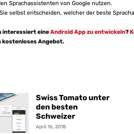
 den Sprachassistenten von Google nutzen.
ie selbst entscheiden, welcher der beste Spracha
n interessiert eine
Android App zu entwickeln
?
K
n kostenloses Angebot.
Swiss Tomato unter
den besten
Schweizer
Webdesign- und App-
April 16, 2018