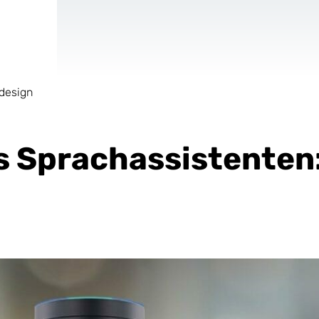
design
AR & VR
Für Start-Ups
s Sprachassistenten