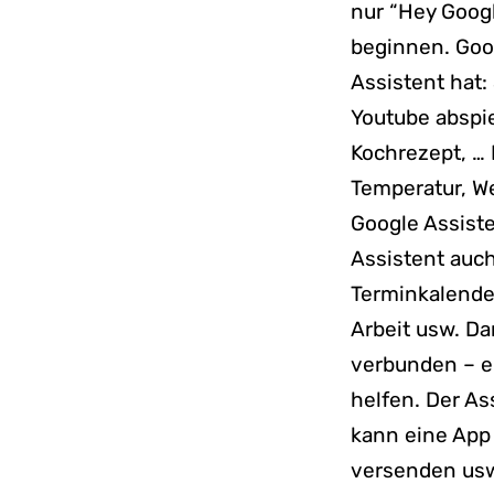
nur “Hey Googl
beginnen. Goo
Assistent hat:
Youtube abspi
Kochrezept, …
Temperatur, W
Google Assiste
Assistent auc
Terminkalender
Arbeit usw. D
verbunden – er
helfen. Der As
kann eine App
versenden usw.