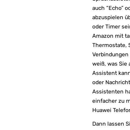
auch “Echo” od
abzuspielen ü
oder Timer sei
Amazon mit ta
Thermostate, S
Verbindungen k
weiß, was Sie 
Assistent kann
oder Nachrich
Assistenten ha
einfacher zu 
Huawei Telefo
Dann lassen S