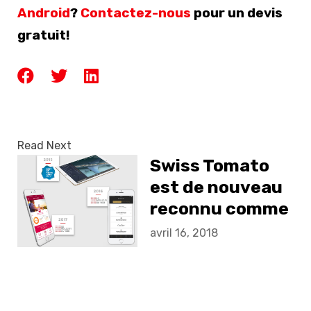
Android
?
Contactez-nous
pour un devis
gratuit!
Read Next
Swiss Tomato
est de nouveau
reconnu comme
l'un des
avril 16, 2018
meilleurs
développeurs
d'applications