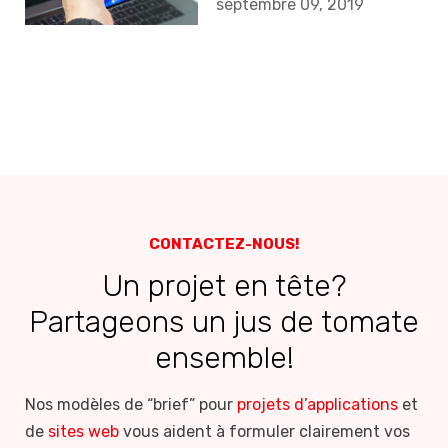
développement
septembre 09, 2019
d'applications
CONTACTEZ-NOUS!
Un projet en tête?
Partageons un jus de tomate
ensemble!
Nos modèles de “brief” pour
projets d’applications
et
de
sites web
vous aident à formuler clairement vos