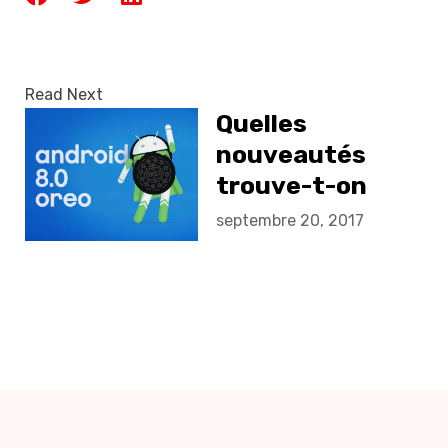
Read Next
Quelles
nouveautés
trouve-t-on
dans Android
septembre 20, 2017
8.0 Oreo?