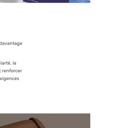
t davantage
arté, la
t renforcer
exigences