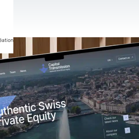
éation
de
Site Internet
AR & VR
Pour les Start