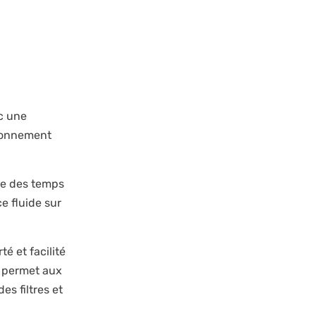
c une
tionnement
fre des temps
e fluide sur
é et facilité
e permet aux
es filtres et