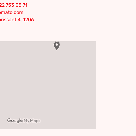
22 753 05 71
tomato.com
rissant 4, 1206