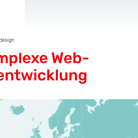
design
AR & VR
Für Start-Ups
omplexe Web-
ntwicklung