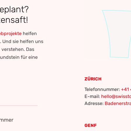
geplant?
ensaft!
bprojekte
helfen
n. Und sie helfen uns
u verstehen. Das
rundstein für eine
ZÜRICH
Telefonnummer:
+41 
E-mail:
hello@swiss
Adresse:
Badenerstra
ummer
GENF