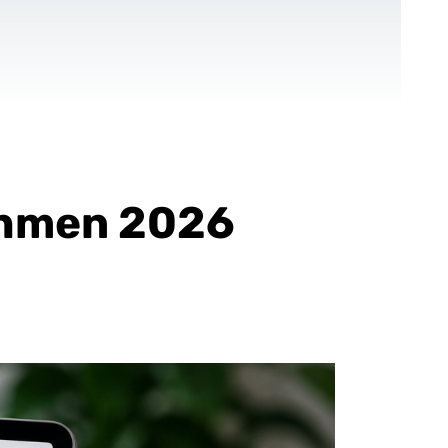
KONTAKT
DE
Für NPOs
Referenzen
Blog
nehmen 2026