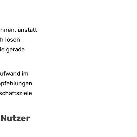
önnen, anstatt
ch lösen
ie gerade
Aufwand im
mpfehlungen
schäftsziele
 Nutzer