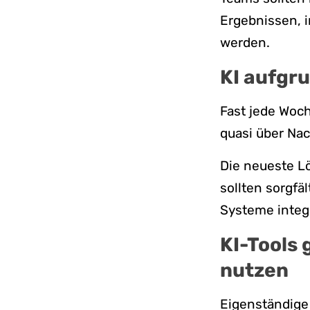
Ergebnissen, i
werden.
KI aufgr
Fast jede Woc
quasi über Nac
Die neueste L
sollten sorgfä
Systeme integr
KI-Tools
nutzen
Eigenständige