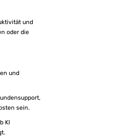
uktivität und
n oder die
ren und
Kundensupport,
osten sein.
b KI
t.