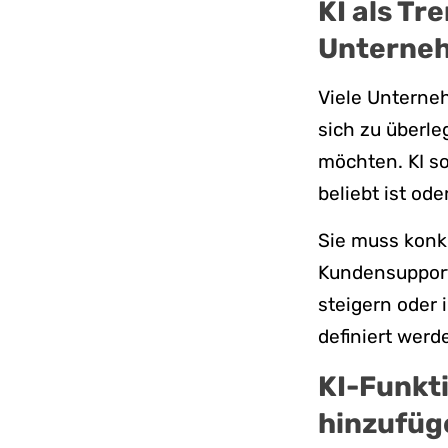
KI als Tr
Unterne
Viele Unterneh
sich zu überle
möchten. KI so
beliebt ist od
Sie muss konk
Kundensupport
steigern oder 
definiert werd
KI-Funkt
hinzufüg