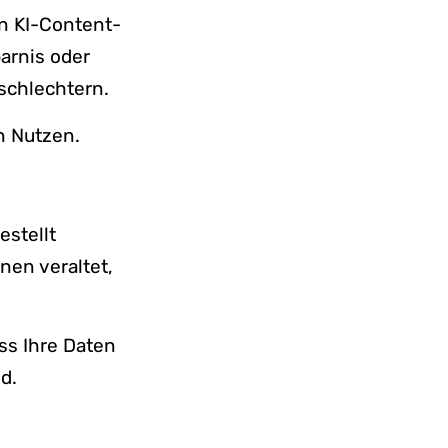
en KI-Content-
arnis oder
schlechtern.
n Nutzen.
estellt
nen veraltet,
ass Ihre Daten
d.