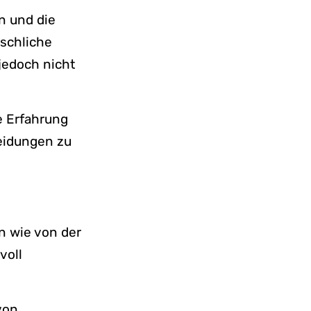
n und die
schliche
jedoch nicht
e Erfahrung
heidungen zu
n wie von der
voll
von