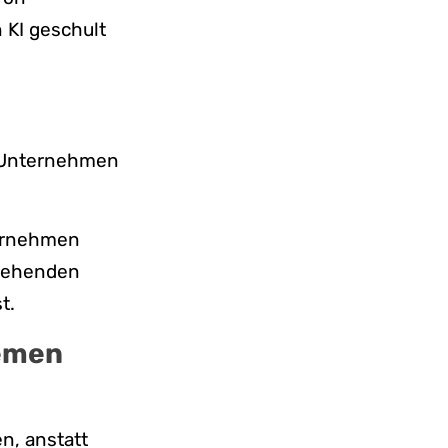
 KI geschult
, Unternehmen
ternehmen
stehenden
t.
temen
n, anstatt