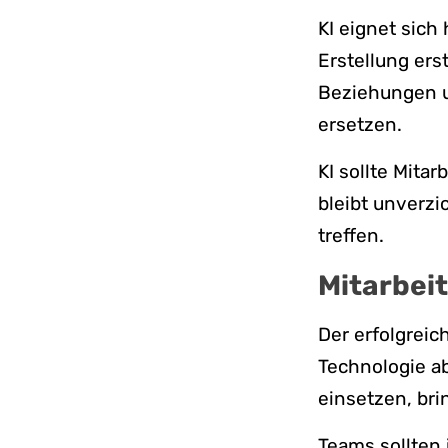
KI eignet sich
Erstellung er
Beziehungen u
ersetzen.
KI sollte Mita
bleibt unverzi
treffen.
Mitarbei
Der erfolgrei
Technologie ab
einsetzen, br
Teams sollten 