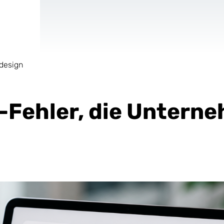
design
AR & VR
Für Start-Ups
I-Fehler, die Unter