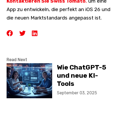
Kontaktieren Sie Swiss Tomato
,
um eine
App zu entwickeln, die perfekt an iOS 26 und
die neuen Marktstandards angepasst ist.
Read Next
Wie ChatGPT-5
und neue KI-
Tools
Webprojekte
September 03, 2025
verändern