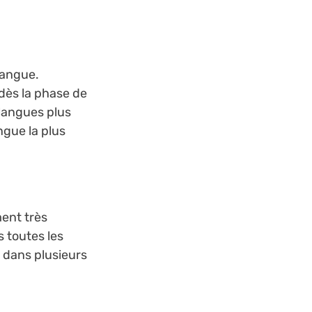
 langue.
 dès la phase de
langues plus
gue la plus
ment très
s toutes les
 dans plusieurs