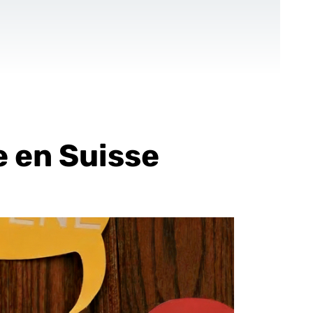
CONTACT
FR
-Up
Pour les ONGs
Références
Blog
e en Suisse