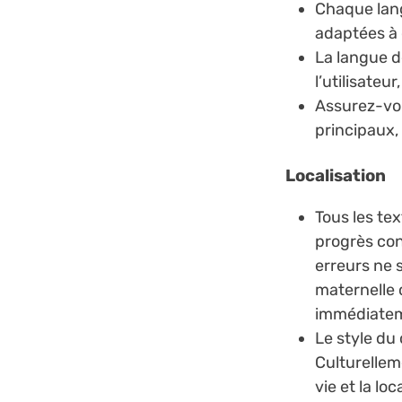
Chaque lang
adaptées à 
La langue d
l’utilisateu
Assurez-vous
principaux,
Localisation
Tous les tex
progrès cons
erreurs ne 
maternelle 
immédiatem
Le style du
Culturellem
vie et la lo