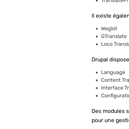
TranslateP
Il existe égal
Weglot
GTranslate
Loco Transl
Drupal dispose
Language
Content Tra
Interface T
Configurati
Des modules su
pour une gesti