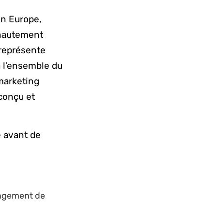
en Europe,
 hautement
e représente
à l’ensemble du
 marketing
 conçu et
e avant de
hangement de