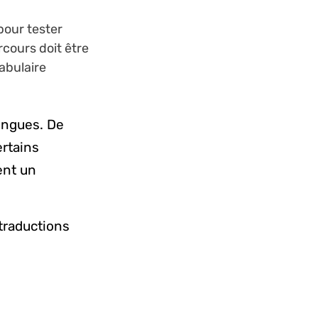
pour tester
rcours doit être
abulaire
ingues. De
ertains
ent un
 traductions