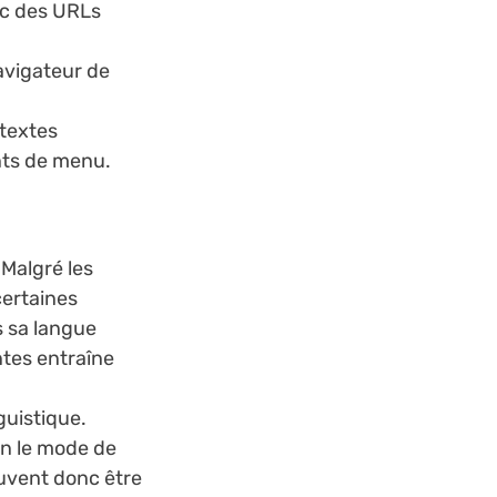
ec des URLs
avigateur de
 textes
ents de menu.
 Malgré les
certaines
s sa langue
tes entraîne
guistique.
on le mode de
euvent donc être