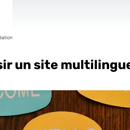
éation
de
Site Internet
AR & VR
Pour les Start
r un site multilingu