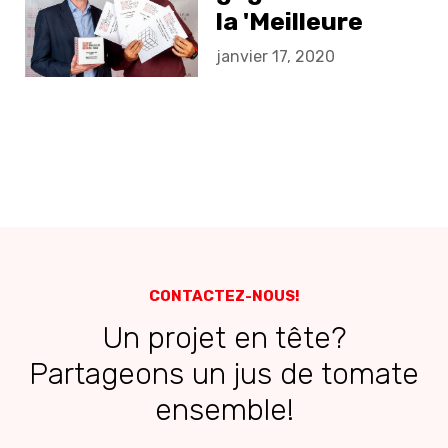
la 'Meilleure
Agence Mobile'
janvier 17, 2020
lors du 'Meilleur
du Web' en 2019
CONTACTEZ-NOUS!
Un projet en tête?
Partageons un jus de tomate
ensemble!